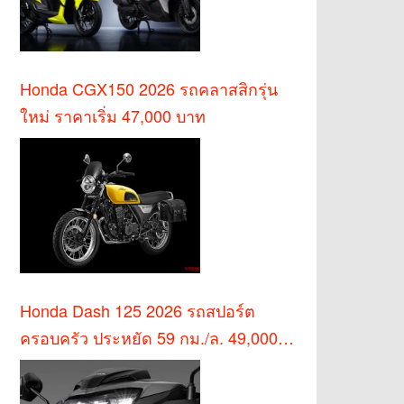
Honda CGX150 2026 รถคลาสสิกรุ่น
ใหม่ ราคาเริ่ม 47,000 บาท
Honda Dash 125 2026 รถสปอร์ต
ครอบครัว ประหยัด 59 กม./ล. 49,000
บาท