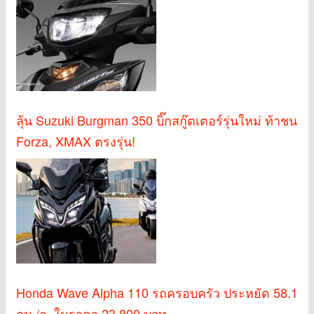
ลุ้น Suzuki Burgman 350 บิ๊กสกู๊ตเตอร์รุ่นใหม่ ท้าชน
Forza, XMAX ตรงรุ่น!
Honda Wave Alpha 110 รถครอบครัว ประหยัด 58.1
กม./ล. ในราคา 23,800 บาท