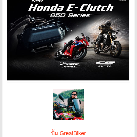
ปั้ม GreatBiker