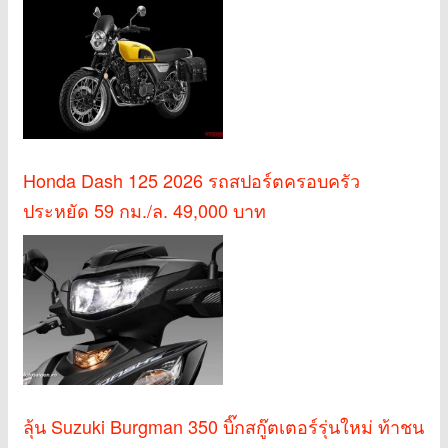
Honda Dash 125 2026 รถสปอร์ตครอบครัว
ประหยัด 59 กม./ล. 49,000 บาท
ลุ้น Suzuki Burgman 350 บิ๊กสกู๊ตเตอร์รุ่นใหม่ ท้าชน