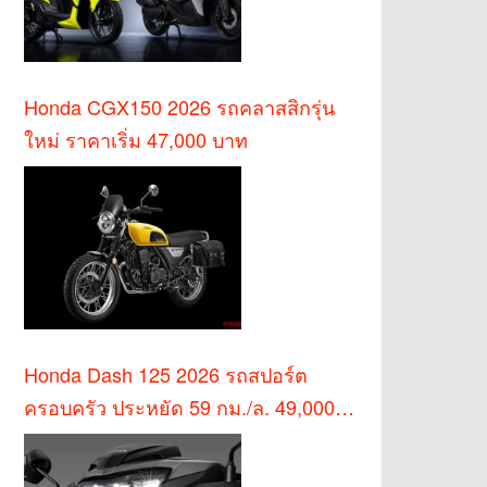
Honda CGX150 2026 รถคลาสสิกรุ่น
ใหม่ ราคาเริ่ม 47,000 บาท
Honda Dash 125 2026 รถสปอร์ต
ครอบครัว ประหยัด 59 กม./ล. 49,000
บาท