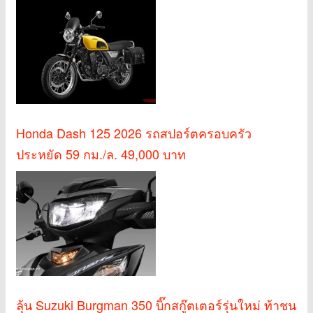
Honda Dash 125 2026 รถสปอร์ตครอบครัว
ประหยัด 59 กม./ล. 49,000 บาท
ลุ้น Suzuki Burgman 350 บิ๊กสกู๊ตเตอร์รุ่นใหม่ ท้าชน