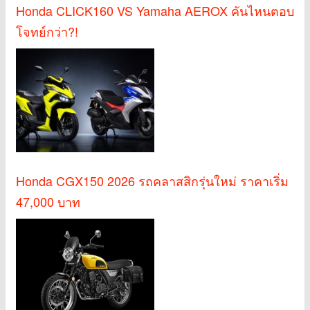
Honda CLICK160 VS Yamaha AEROX คันไหนตอบ
โจทย์กว่า?!
Honda CGX150 2026 รถคลาสสิกรุ่นใหม่ ราคาเริ่ม
47,000 บาท