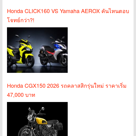
Honda CLICK160 VS Yamaha AEROX คันไหนตอบ
โจทย์กว่า?!
Honda CGX150 2026 รถคลาสสิกรุ่นใหม่ ราคาเริ่ม
47,000 บาท