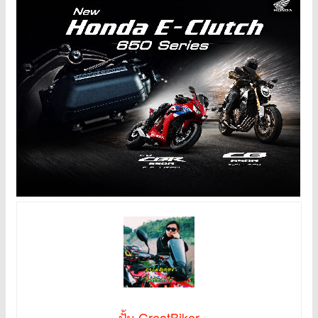
ปั้ม GreatBiker