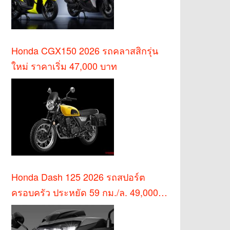
Honda CGX150 2026 รถคลาสสิกรุ่น
ใหม่ ราคาเริ่ม 47,000 บาท
Honda Dash 125 2026 รถสปอร์ต
ครอบครัว ประหยัด 59 กม./ล. 49,000
บาท