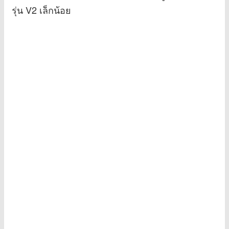
รุ่น V2 เล็กน้อย