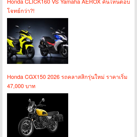
Honda CLICK160 VS Yamaha AEROX คันไหนตอบ
โจทย์กว่า?!
Honda CGX150 2026 รถคลาสสิกรุ่นใหม่ ราคาเริ่ม
47,000 บาท