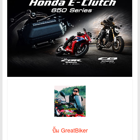
ปั้ม GreatBiker