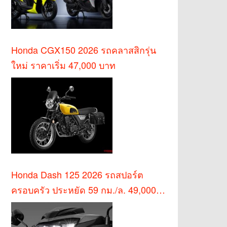
Honda CGX150 2026 รถคลาสสิกรุ่น
ใหม่ ราคาเริ่ม 47,000 บาท
Honda Dash 125 2026 รถสปอร์ต
ครอบครัว ประหยัด 59 กม./ล. 49,000
บาท