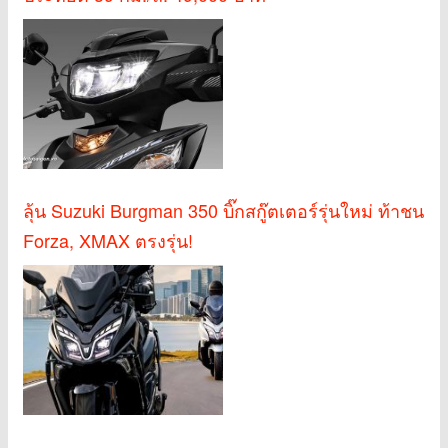
ลุ้น Suzuki Burgman 350 บิ๊กสกู๊ตเตอร์รุ่นใหม่ ท้าชน
Forza, XMAX ตรงรุ่น!