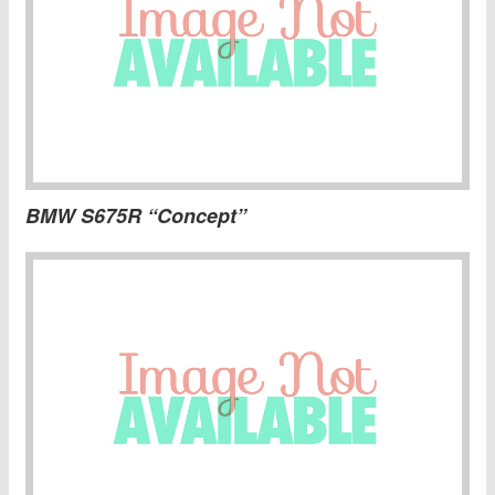
BMW S675R “Concept”