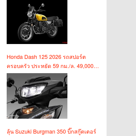
Honda Dash 125 2026 รถสปอร์ต
ครอบครัว ประหยัด 59 กม./ล. 49,000
บาท
ลุ้น Suzuki Burgman 350 บิ๊กสกู๊ตเตอร์