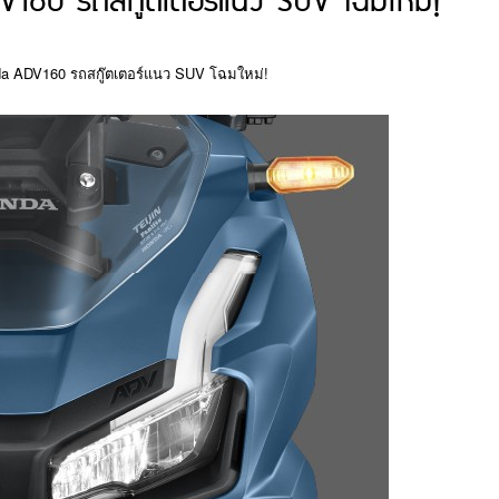
V160 รถสกู๊ตเตอร์แนว SUV โฉมใหม่!
onda ADV160 รถสกู๊ตเตอร์แนว SUV โฉมใหม่!