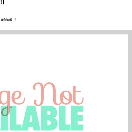
!!
่ต้องมี!!!