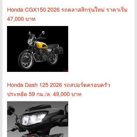
Honda CGX150 2026 รถคลาสสิกรุ่นใหม่ ราคาเริ่ม
47,000 บาท
Honda Dash 125 2026 รถสปอร์ตครอบครัว
ประหยัด 59 กม./ล. 49,000 บาท