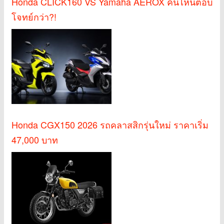
Honda CLICK160 VS Yamaha AEROX คันไหนตอบ
โจทย์กว่า?!
Honda CGX150 2026 รถคลาสสิกรุ่นใหม่ ราคาเริ่ม
47,000 บาท