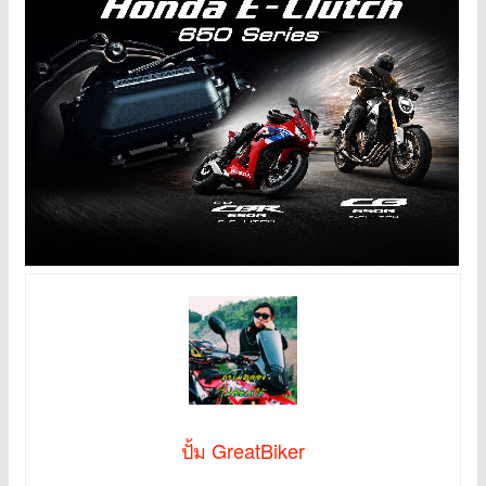
ปั้ม GreatBiker