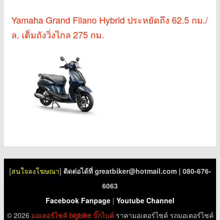
Yamaha Grand Filano Hybrid ประหยัดถึง 62.5 กม./
ล. เต็มถังวิ่งไกล 275 กม.
[
สนใจลงโฆษณา
]
ติดต่อได้ที่
greatbiker@hotmail.com
| 080-676-
6063
Facebook Fanpage
|
Youtube Channel
© 2026
มอเตอร์ไซค์
bigbike
บิ๊กไบค์
ราคามอเตอร์ไซค์ รถมอเตอร์ไซค์