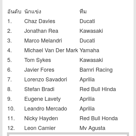
อันดับ
นักแข่ง
ทีม
1.
Chaz Davies
Ducati
2.
Jonathan Rea
Kawasaki
3.
Marco Melandri
Ducati
4.
Michael Van Der Mark
Yamaha
5.
Tom Sykes
Kawasaki
6.
Javier Fores
Barnri Racing
7.
Lorenzo Savadori
Aprilia
8.
Stefan Bradi
Red Bull Hinda
9.
Eugene Lavety
Aprilia
10.
Leandro Mercado
Aprilia
11.
Nicky Hayden
Red Bull Honda
12.
Leon Camier
Mv Agusta