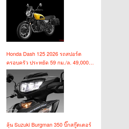
Honda Dash 125 2026 รถสปอร์ต
ครอบครัว ประหยัด 59 กม./ล. 49,000
บาท
ลุ้น Suzuki Burgman 350 บิ๊กสกู๊ตเตอร์