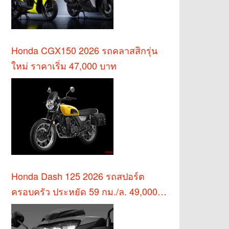
Honda CGX150 2026 รถคลาสสิกรุ่น
ใหม่ ราคาเริ่ม 47,000 บาท
Honda Dash 125 2026 รถสปอร์ต
ครอบครัว ประหยัด 59 กม./ล. 49,000
บาท