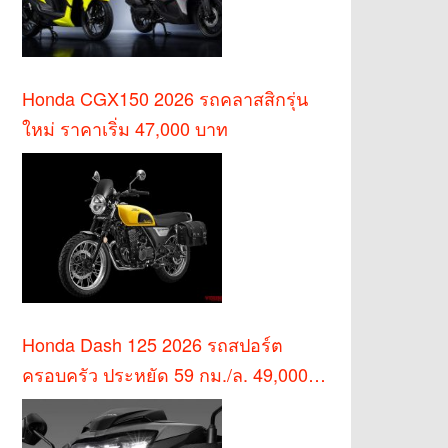
Honda CGX150 2026 รถคลาสสิกรุ่น
ใหม่ ราคาเริ่ม 47,000 บาท
Honda Dash 125 2026 รถสปอร์ต
ครอบครัว ประหยัด 59 กม./ล. 49,000
บาท