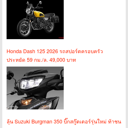
Honda Dash 125 2026 รถสปอร์ตครอบครัว
ประหยัด 59 กม./ล. 49,000 บาท
ลุ้น Suzuki Burgman 350 บิ๊กสกู๊ตเตอร์รุ่นใหม่ ท้าชน