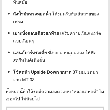
ทันสมัย
โค้งมนรับกับเส้นสายของ
ถังน้ำมันทรงหยดน้ำ
เฟรม
เสริมความเป็นสปอร์ต
เบาะนั่งตอนเดียวยกท้าย
แบบเนียนๆ
ขี่ง่าย ควบคุมคล่อง ให้ฟีล
แฮนด์บาร์ทรงเตี้ย
สตรีทไบค์เต็มขั้น
ยกมา
โช้คหน้า Upside Down ขนาด 37 มม.
จาก MT-03
ทั้งหมดนี้ทำให้รถมีความลงตัวแบบ “หล่อแต่พอดี” ไม่
เยอะไป ไม่น้อยไป