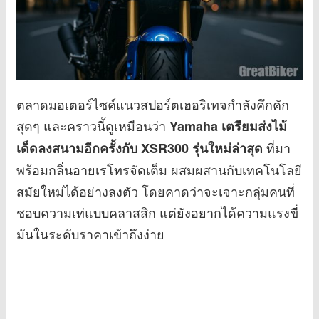
ตลาดมอเตอร์ไซค์แนวสปอร์ตเฮอริเทจกำลังคึกคัก
สุดๆ และคราวนี้ดูเหมือนว่า
Yamaha เตรียมส่งไม้
ที่มา
เด็ดลงสนามอีกครั้งกับ XSR300 รุ่นใหม่ล่าสุด
พร้อมกลิ่นอายเรโทรจัดเต็ม ผสมผสานกับเทคโนโลยี
สมัยใหม่ได้อย่างลงตัว โดยคาดว่าจะเจาะกลุ่มคนที่
ชอบความเท่แบบคลาสสิก แต่ยังอยากได้ความแรงขี่
มันในระดับราคาเข้าถึงง่าย