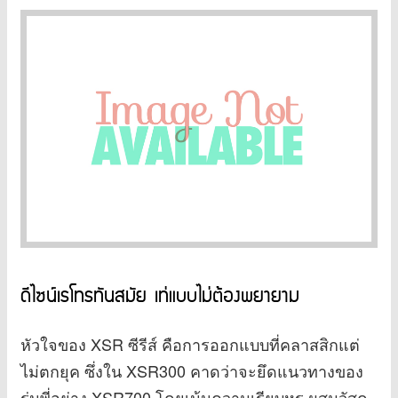
ดีไซน์เรโทรทันสมัย เท่แบบไม่ต้องพยายาม
หัวใจของ XSR ซีรีส์ คือการออกแบบที่คลาสสิกแต่
ไม่ตกยุค ซึ่งใน XSR300 คาดว่าจะยึดแนวทางของ
รุ่นพี่อย่าง XSR700 โดยเน้นความเรียบหรู ผสมวัสดุ