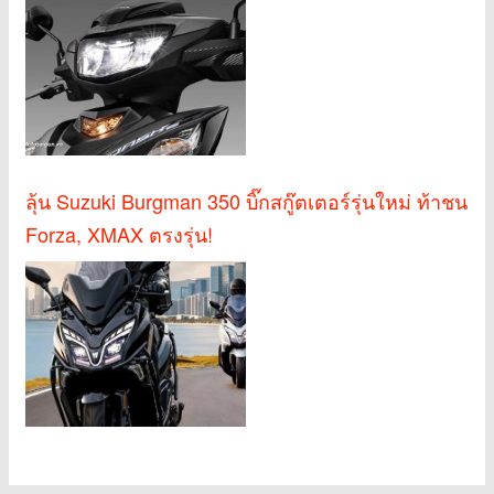
ลุ้น Suzuki Burgman 350 บิ๊กสกู๊ตเตอร์รุ่นใหม่ ท้าชน
Forza, XMAX ตรงรุ่น!