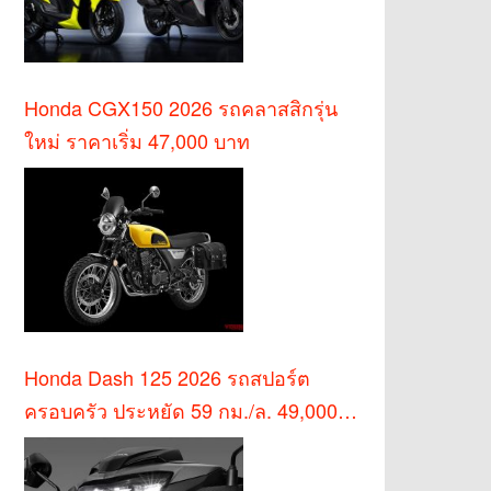
Honda CGX150 2026 รถคลาสสิกรุ่น
ใหม่ ราคาเริ่ม 47,000 บาท
Honda Dash 125 2026 รถสปอร์ต
ครอบครัว ประหยัด 59 กม./ล. 49,000
บาท