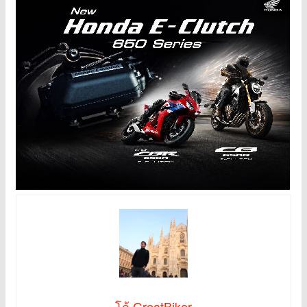
โก้ GreatBiker