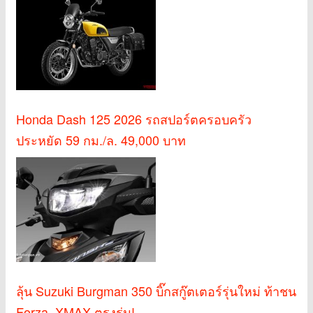
Honda Dash 125 2026 รถสปอร์ตครอบครัว
ประหยัด 59 กม./ล. 49,000 บาท
ลุ้น Suzuki Burgman 350 บิ๊กสกู๊ตเตอร์รุ่นใหม่ ท้าชน
Forza, XMAX ตรงรุ่น!