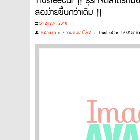
TrusteeCar !! ธุรกิจตลาดรถมือ
สองง่ายขึ้นกว่าเดิม !!
On 24 ก.พ., 2016
หน้าแรก
»
ข่าวมอเตอร์ไซค์
»
TrusteeCar !! ธุรกิจตล