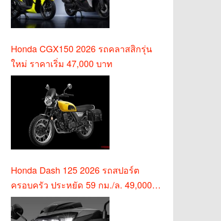
Honda CGX150 2026 รถคลาสสิกรุ่น
ใหม่ ราคาเริ่ม 47,000 บาท
Honda Dash 125 2026 รถสปอร์ต
ครอบครัว ประหยัด 59 กม./ล. 49,000
บาท