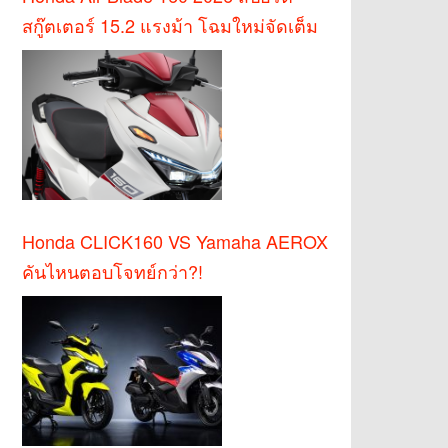
สกู๊ตเตอร์ 15.2 แรงม้า โฉมใหม่จัดเต็ม
Honda CLICK160 VS Yamaha AEROX
คันไหนตอบโจทย์กว่า?!