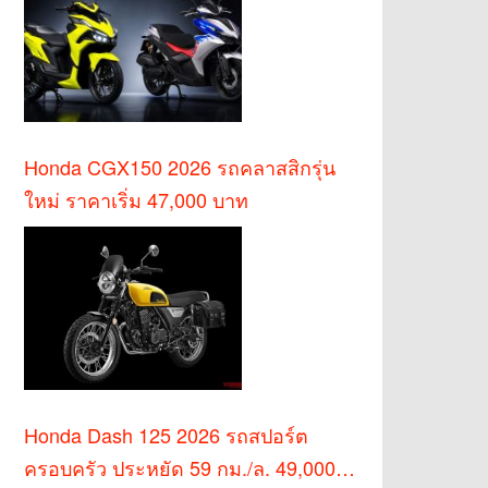
Honda CGX150 2026 รถคลาสสิกรุ่น
ใหม่ ราคาเริ่ม 47,000 บาท
Honda Dash 125 2026 รถสปอร์ต
ครอบครัว ประหยัด 59 กม./ล. 49,000