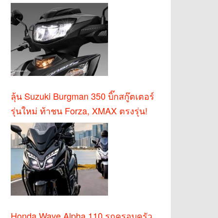
บาท
ลุ้น Suzuki Burgman 350 บิ๊กสกู๊ตเตอร์
รุ่นใหม่ ท้าชน Forza, XMAX ตรงรุ่น!
Honda Wave Alpha 110 รถครอบครัว