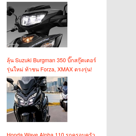
บาท
ลุ้น Suzuki Burgman 350 บิ๊กสกู๊ตเตอร์
รุ่นใหม่ ท้าชน Forza, XMAX ตรงรุ่น!
Honda Wave Alpha 110 รถครอบครัว