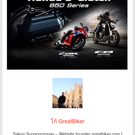
โก้ GreatBiker
Sakon Supapornopas – Website founder greatbiker.com I