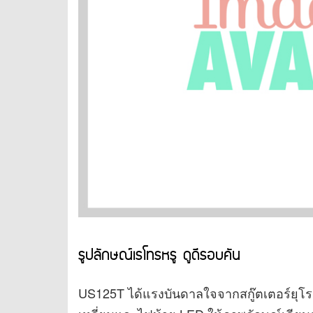
รูปลักษณ์เรโทรหรู ดูดีรอบคัน
US125T ได้แรงบันดาลใจจากสกู๊ตเตอร์ยุโรป