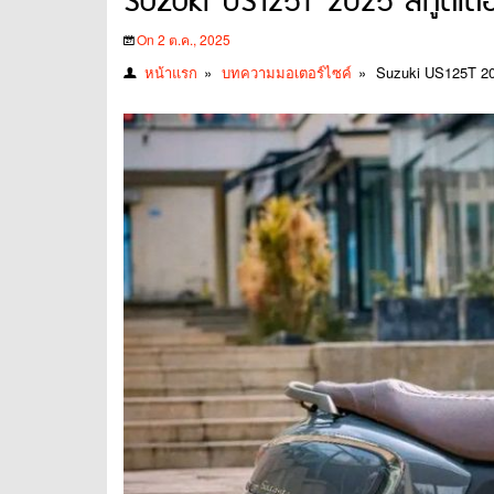
Suzuki US125T 2025 สกู๊ตเตอ
On 2 ต.ค., 2025
หน้าแรก
»
บทความมอเตอร์ไซค์
»
Suzuki US125T 202