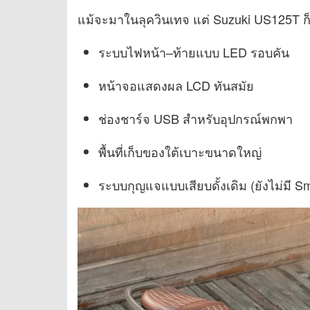
แม้จะมาในลุควินเทจ แต่ Suzuki US125T ก็ใ
ระบบไฟหน้า–ท้ายแบบ LED รอบคัน
หน้าจอแสดงผล LCD ทันสมัย
ช่องชาร์จ USB สำหรับอุปกรณ์พกพา
พื้นที่เก็บของใต้เบาะขนาดใหญ่
ระบบกุญแจแบบเสียบดั้งเดิม (ยังไม่มี S