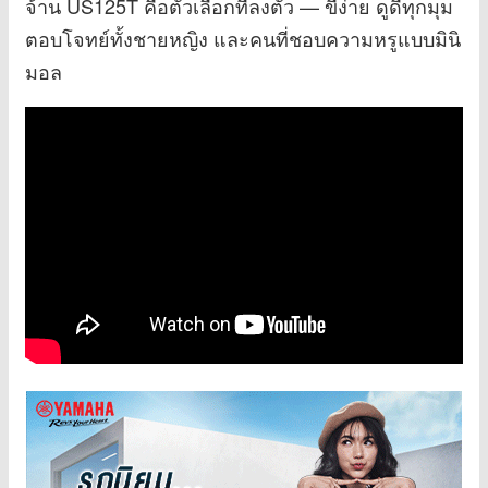
จ้าน US125T คือตัวเลือกที่ลงตัว — ขี่ง่าย ดูดีทุกมุม
ตอบโจทย์ทั้งชายหญิง และคนที่ชอบความหรูแบบมินิ
มอล