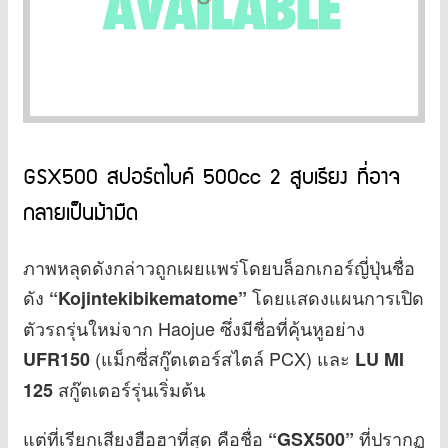
GSX500 สปอร์ตไบค์ 500cc 2 สูบเรียง ที่อาจ
กลายเป็นม้ามืด
ภาพหลุดดังกล่าวถูกเผยแพร่โดยบล็อกเกอร์ญี่ปุ่นชื่อ
ดัง
โดยแสดงแผนการเปิด
“Kojintekibikematome”
ตัวรถรุ่นใหม่จาก Haojue ซึ่งมีชื่อที่คุ้นหูอย่าง
(แม็กซี่สกู๊ตเตอร์สไตล์ PCX) และ
UFR150
LU MI
สกู๊ตเตอร์รุ่นเริ่มต้น
125
แต่ที่เรียกเสียงฮือฮาที่สุด คือชื่อ
ที่ปรากฏ
“GSX500”