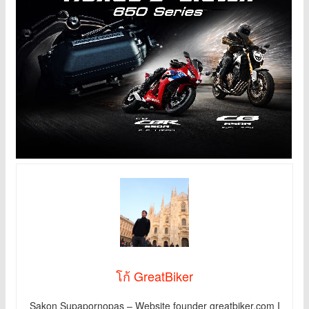
โก้ GreatBiker
Sakon Supapornopas – Website founder greatbiker.com I