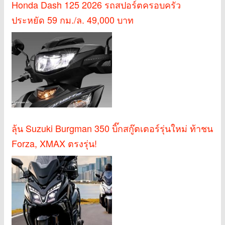
Honda Dash 125 2026 รถสปอร์ตครอบครัว
ประหยัด 59 กม./ล. 49,000 บาท
ลุ้น Suzuki Burgman 350 บิ๊กสกู๊ตเตอร์รุ่นใหม่ ท้าชน
Forza, XMAX ตรงรุ่น!