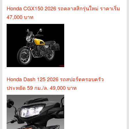
Honda CGX150 2026 รถคลาสสิกรุ่นใหม่ ราคาเริ่ม
47,000 บาท
Honda Dash 125 2026 รถสปอร์ตครอบครัว
ประหยัด 59 กม./ล. 49,000 บาท