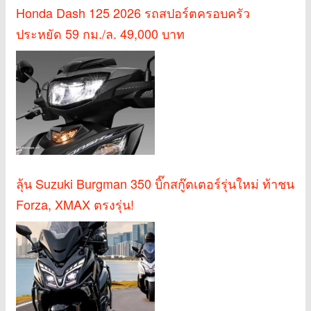
Honda Dash 125 2026 รถสปอร์ตครอบครัว
ประหยัด 59 กม./ล. 49,000 บาท
ลุ้น Suzuki Burgman 350 บิ๊กสกู๊ตเตอร์รุ่นใหม่ ท้าชน
Forza, XMAX ตรงรุ่น!