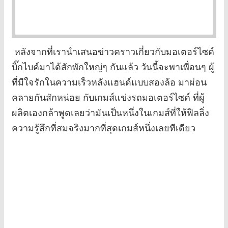
หลังจากที่เรานำเสนอข่าวคราวเกี่ยวกับมอเตอร์ไซค์
บิ๊กไบค์มาได้สักพักใหญ่ๆ กันแล้ว วันนี้จะพาเพื่อนๆ ผู้
ที่มีใจรักในความเร็วหลังแฮนด์แบบสองล้อ มาผ่อน
คลายกันสักหน่อย กับเกมส์แข่งรถมอเตอร์ไซค์ ที่ผู้
ผลิตเองกล้าพูดเลยว่ามันเป็นหนึ่งในเกมส์ที่ให้ฟิลลิ่ง
ความรู้สึกที่สมจริงมากที่สุดเกมส์หนึ่งเลยทีเดียว