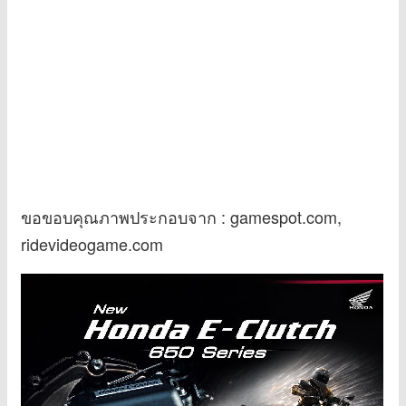
ขอขอบคุณภาพประกอบจาก : gamespot.com,
ridevideogame.com