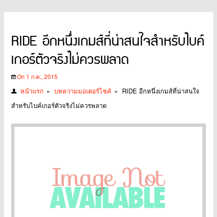
RIDE อีกหนึ่งเกมส์ที่น่าสนใจสำหรับไบค์
เกอร์ตัวจริงไม่ควรพลาด
On 1 ก.ค., 2015
หน้าแรก
»
บทความมอเตอร์ไซค์
»
RIDE อีกหนึ่งเกมส์ที่น่าสนใจ
สำหรับไบค์เกอร์ตัวจริงไม่ควรพลาด