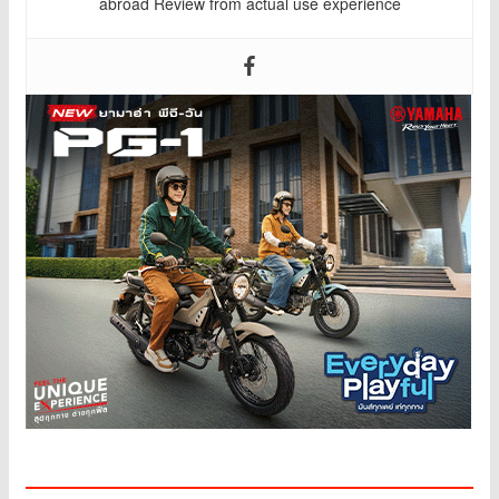
abroad Review from actual use experience