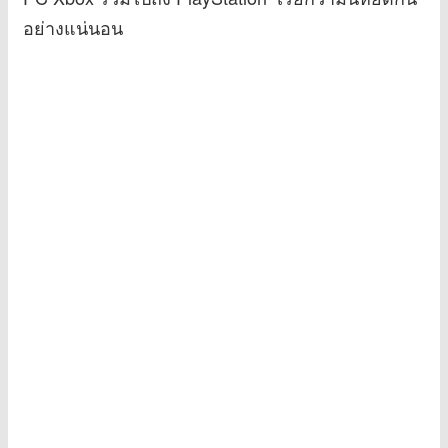
อย่างแน่นอน