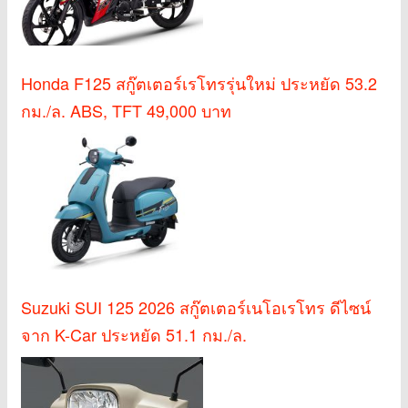
Honda F125 สกู๊ตเตอร์เรโทรรุ่นใหม่ ประหยัด 53.2
กม./ล. ABS, TFT 49,000 บาท
Suzuki SUI 125 2026 สกู๊ตเตอร์เนโอเรโทร ดีไซน์
จาก K-Car ประหยัด 51.1 กม./ล.