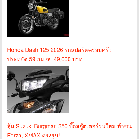
Honda Dash 125 2026 รถสปอร์ตครอบครัว
ประหยัด 59 กม./ล. 49,000 บาท
ลุ้น Suzuki Burgman 350 บิ๊กสกู๊ตเตอร์รุ่นใหม่ ท้าชน
Forza, XMAX ตรงรุ่น!