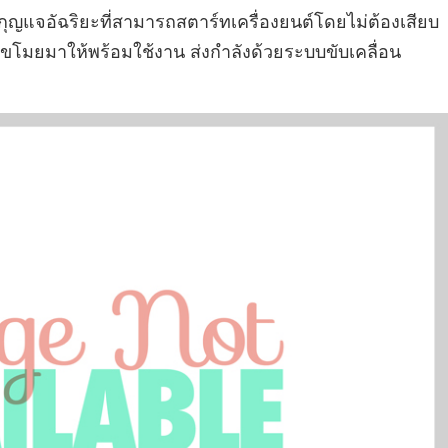
กุญแจอัฉริยะที่สามารถสตาร์ทเครื่องยนต์โดยไม่ต้องเสียบ
ขโมยมาให้พร้อมใช้งาน ส่งกำลังด้วยระบบขับเคลื่อน