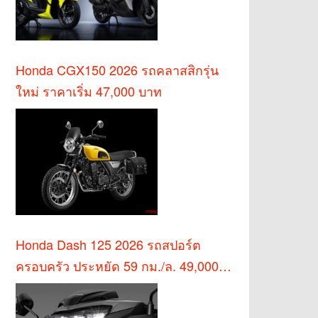
Honda CGX150 2026 รถคลาสสิกรุ่น
ใหม่ ราคาเริ่ม 47,000 บาท
Honda Dash 125 2026 รถสปอร์ต
ครอบครัว ประหยัด 59 กม./ล. 49,000
บาท