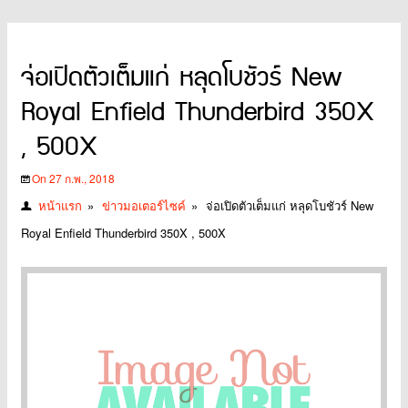
จ่อเปิดตัวเต็มแก่ หลุดโบชัวร์ New
Royal Enfield Thunderbird 350X
, 500X
On 27 ก.พ., 2018
หน้าแรก
»
ข่าวมอเตอร์ไซค์
»
จ่อเปิดตัวเต็มแก่ หลุดโบชัวร์ New
Royal Enfield Thunderbird 350X , 500X