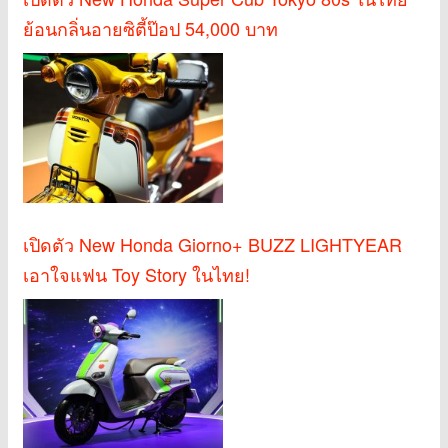
ย้อนกลิ่นอายซิตี้ป๊อป 54,000 บาท
เปิดตัว New Honda Giorno+ BUZZ LIGHTYEAR
เอาใจแฟน Toy Story ในไทย!