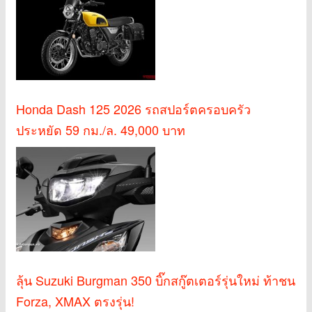
Honda Dash 125 2026 รถสปอร์ตครอบครัว
ประหยัด 59 กม./ล. 49,000 บาท
ลุ้น Suzuki Burgman 350 บิ๊กสกู๊ตเตอร์รุ่นใหม่ ท้าชน
Forza, XMAX ตรงรุ่น!