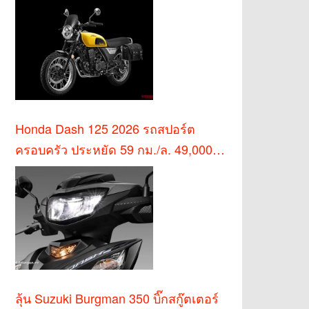
Honda Dash 125 2026 รถสปอร์ต
ครอบครัว ประหยัด 59 กม./ล. 49,000
บาท
ลุ้น Suzuki Burgman 350 บิ๊กสกู๊ตเตอร์