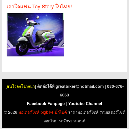
เอาใจแฟน Toy Story ในไทย!
[
สนใจลงโฆษณา
]
ติดต่อได้ที่
greatbiker@hotmail.com
| 080-676-
6063
Facebook Fanpage
|
Youtube Channel
© 2026
มอเตอร์ไซค์
bigbike
บิ๊กไบค์
ราคามอเตอร์ไซค์ รถมอเตอร์ไซค์
ออกใหม่ รถจักรยานยนต์