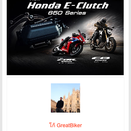
โก้ GreatBiker