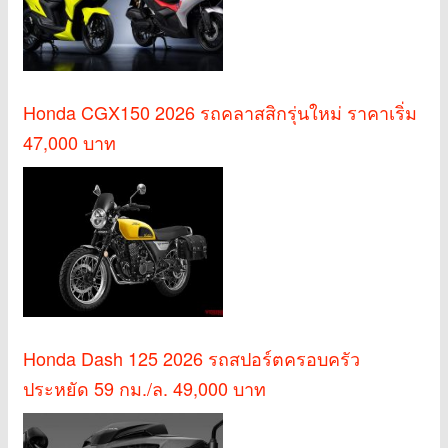
Honda CGX150 2026 รถคลาสสิกรุ่นใหม่ ราคาเริ่ม
47,000 บาท
Honda Dash 125 2026 รถสปอร์ตครอบครัว
ประหยัด 59 กม./ล. 49,000 บาท