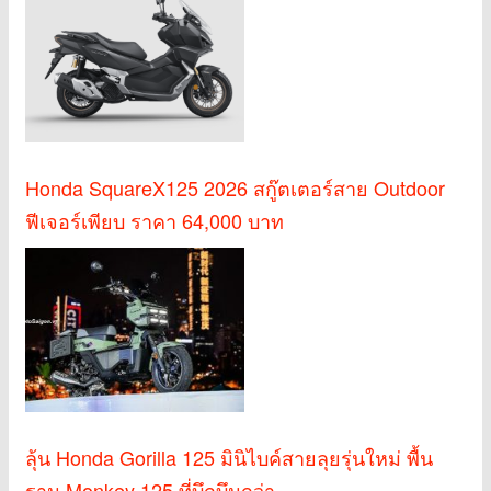
Honda SquareX125 2026 สกู๊ตเตอร์สาย Outdoor
ฟีเจอร์เพียบ ราคา 64,000 บาท
ลุ้น Honda Gorilla 125 มินิไบค์สายลุยรุ่นใหม่ พื้น
ฐาน Monkey 125 ที่บึกบึนกว่า